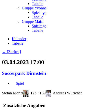
Tabelle
Gruppe Yvonne
Spieltage
Tabelle
Gruppe Maja
Spieltage
Tabelle
Kalender
Tabelle
← [Zurück]
03.04.2023 17:00
Soccerpark Dirmstein
Spiel
Stefan Moritz
123
:
139
Andreas Wütscher
Zusätzliche Angaben