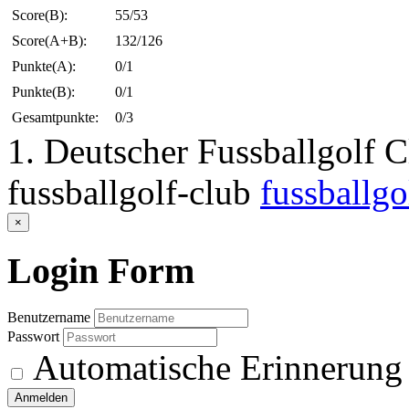
Score(B):
55/53
Score(A+B):
132/126
Punkte(A):
0/1
Punkte(B):
0/1
Gesamtpunkte:
0/3
1. Deutscher Fussballgolf 
fussballgolf-club
fussballgo
×
Login
Form
Benutzername
Passwort
Automatische Erinnerung
Anmelden